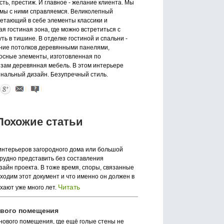
ть, престиж. И главное - желание клиента. Мы
И мы с ними справляемся. Великолепный
четающий в себе элементы классики и
я гостиная зона, где можно встретиться с
ть в тишине. В отделке гостиной и спальни -
ние потолков деревянными панелями,
сные элементы, изготовленная по
зам деревянная мебель. В этом интерьере
инальный дизайн. Безупречный стиль.
Похожие статьи
интерьеров загородного дома или большой
трудно представить без составления
зайн проекта. В тоже время, споры, связанные
бходим этот документ и что именно он должен в
Читать
ихают уже много лет.
ового помещения
нового помещения, где ещё голые стены не