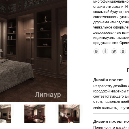
многофункциональнос
ставим эти задачи. 
спальный будуар, со
современности; уютна
друзьями или отдохну
уникальное оформле
декорированные выно
индивидуальным эски
продумано все. Ориг
Дизайн проект
Разработку дизайна 
городской квартиры 
соответствующего ди
с тем, насколько нео
себя включать, не ут
Дизайн проект н
Понятно, что дизайн 