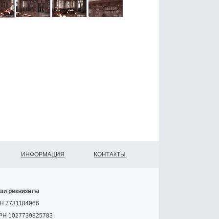
ИНФОРМАЦИЯ
КОНТАКТЫ
ши реквизиты
Н 7731184966
РН 1027739825783