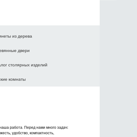
инеты из дерева
евянные двери
алог столярных изделий
ские комнаты
наша работа. Перед нами много задач:
жесть, удобство, компактность,